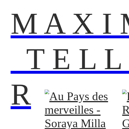
M A X I 
T E L L 
R