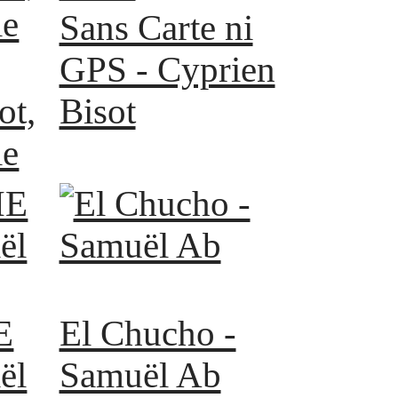
Sans Carte ni
GPS - Cyprien
ot,
Bisot
ie
E
El Chucho -
ël
Samuël Ab