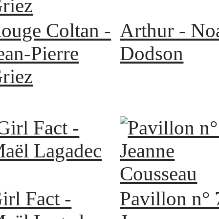
Arthur - No
ouge Coltan -
Dodson
ean-Pierre
riez
irl Fact -
Pavillon n° 