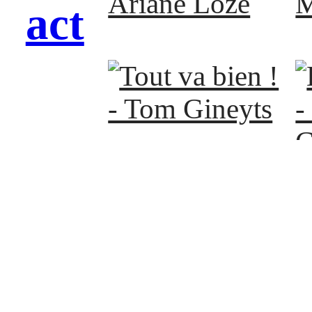
Ariane Loze
M
act
Tout va bien ! -
L
Tom Gineyts
F