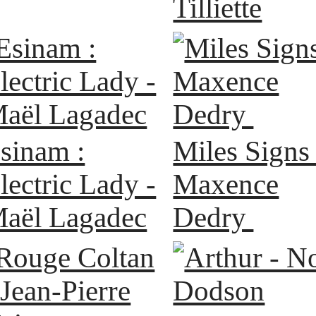
Tilliette
sinam :
Miles Signs 
lectric Lady -
Maxence
aël Lagadec
Dedry