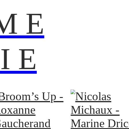
M E
I E