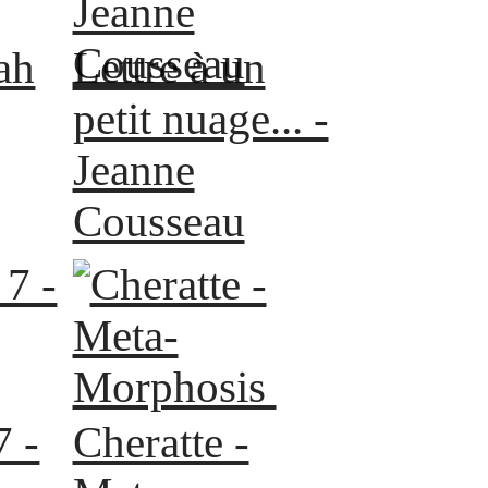
ah
Lettre à un
petit nuage... -
Jeanne
Cousseau
7 -
Cheratte -