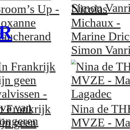
room’s Up -
Nicolas
oxanne
Michaux -
R
aucherand
Marine Dric
Simon Vanr
n Frankrijk
Nina de TH
ijn geen
MVZE - Ma