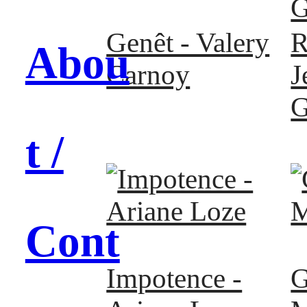
Genêt - Valery
R
Abou
Carnoy
J
G
t /
Cont
Impotence -
G