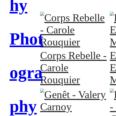
hy
Phot
Corps Rebelle -
E
Carole
E
ogra
Rouquier
M
phy