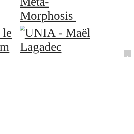
Meta-
Morphosis
le
UNIA - Maël
im
Lagadec