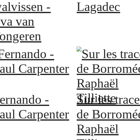
alvissen -
Lagadec
va van
ongeren
ernando -
Sur les trace
aul Carpenter
de Borromée
Raphaël