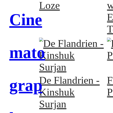
Loze
w
Cine
E
T
mato
F
De Flandrien -
grap
P
Kinshuk
Surjan