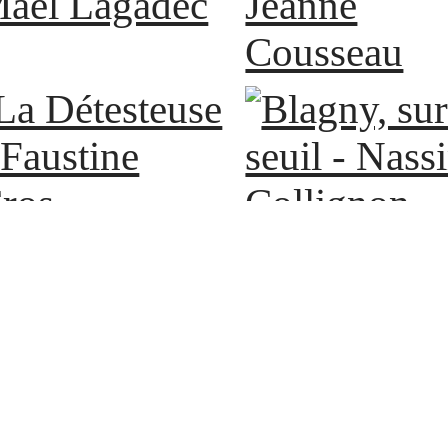
aël Lagadec
Jeanne
Cousseau
Blagny, sur 
a Détesteuse -
seuil - Nass
austine Cros
Collignon