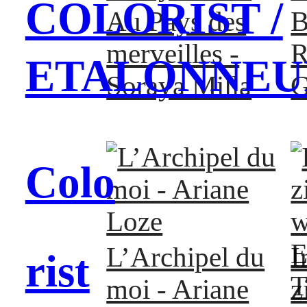
COLORIST /
B
Au Pays des
R
merveilles -
ETALONNEU
G
Soraya Milla
Colo
L’Archipel du
I
rist
moi - Ariane
z